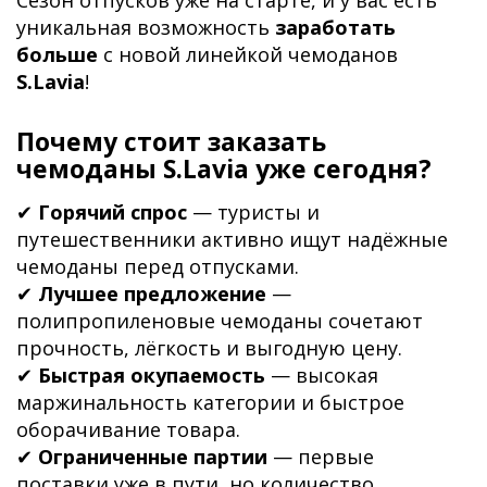
Сезон отпусков уже на старте, и у вас есть
уникальная возможность
заработать
больше
с новой линейкой чемоданов
S.Lavia
!
Почему стоит заказать
чемоданы S.Lavia уже сегодня?
✔
Горячий спрос
— туристы и
путешественники активно ищут надёжные
чемоданы перед отпусками.
✔
Лучшее предложение
—
полипропиленовые чемоданы сочетают
прочность, лёгкость и выгодную цену.
✔
Быстрая окупаемость
— высокая
маржинальность категории и быстрое
оборачивание товара.
✔
Ограниченные партии
— первые
поставки уже в пути, но количество