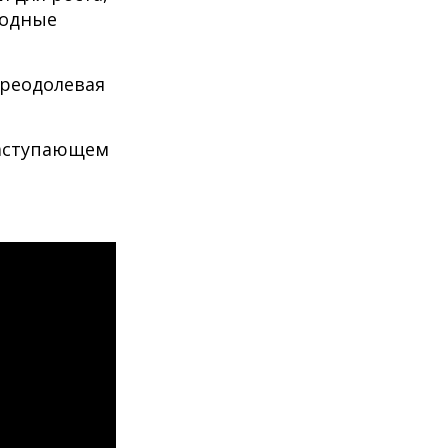
годные
преодолевая
наступающем