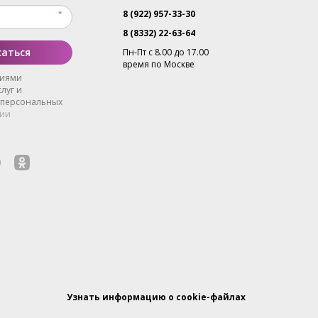
8 (922) 957-33-30
8 (8332) 22-63-64
аться
Пн-Пт с 8.00 до 17.00
время по Москве
виями
луг и
 персональных
ии
Узнать информацию о cookie-файлах