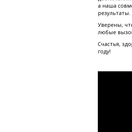
а наша совм
результаты.
Уверены, чт
любые вызов
Счастья, зд
году!