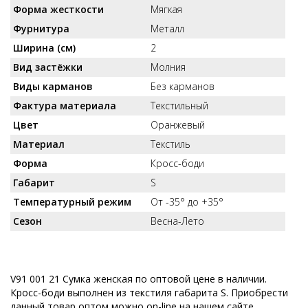
Форма жесткости
Мягкая
Фурнитура
Металл
Ширина (см)
2
Вид застёжки
Молния
Виды карманов
Без карманов
Фактура материала
Текстильный
Цвет
Оранжевый
Материал
Текстиль
Форма
Кросс-боди
Габарит
S
Температурный режим
От -35° до +35°
Сезон
Весна-Лето
V91 001 21 Сумка женская по оптовой цене в наличии.
Кросс-боди выполнен из текстиля габарита S. Приобрести
данный товар оптом можно on-line на нашем сайте,