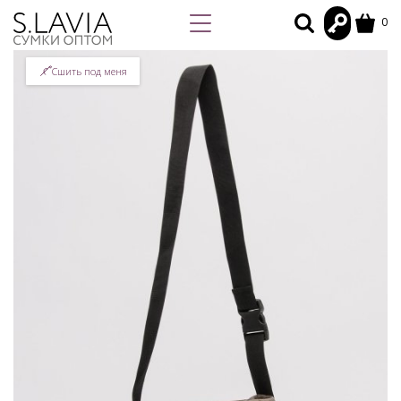
0
Сшить под меня