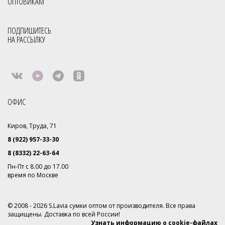
ОПТОВИКАМ
Фабрика сумок
Фабрика сумок Россия
Сумки с кисточками
Молодёжные сумки оптом
Через плечо
ПОДПИШИТЕСЬ
НА РАССЫЛКУ
Сумки из ткани CANVAS
Все товары со скидкой
Распродажа
Коллекция 2024
Базовый ассортимент
ОФИС
Киров, Труда, 71
8 (922) 957-33-30
8 (8332) 22-63-64
Пн-Пт с 8.00 до 17.00
время по Москве
© 2008 - 2026 S.Lavia сумки оптом от производителя. Все права
защищены. Доставка по всей России!
Узнать информацию о cookie-файлах