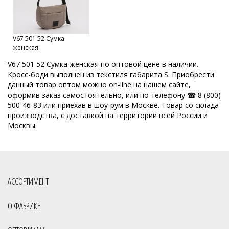
Сумки от производителя
Модные сумки оптом
Оптовая продажа сумок
Набор сумок оптом
V67 501 52 Сумка
Кожгалантерейная фабрика
Оптовая база сумок
женская
ОССО сумки оптом Киров
V67 501 52 Сумка женская по оптовой цене в наличии.
Кросс-боди выполнен из текстиля габарита S. Приобрести
Производитель женских сумок Россия
данный товар оптом можно on-line на нашем сайте,
оформив заказ самостоятельно, или по телефону ☎ 8 (800)
Производство кожгалантереи
Производитель женских сумок
500-46-83 или приехав в шоу-рум в Москве. Товар со склада
производства, с доставкой на территории всей России и
Производитель сумок
Российская фабрика сумок оптом
Москвы.
Славия сумки оптом Киров
Сумки мелкий опт
Сумки опт
Сумки оптом от 500 рублей
Сумки оптом Москва от 400 руб
Сумки оптом от производителя
АССОРТИМЕНТ
Сумки оптом от производителя Россия
Сумки отечественные
О ФАБРИКЕ
Сумки производство Россия
Сумки российского производства