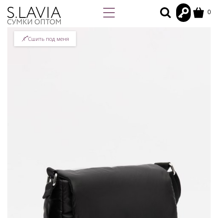
0
Сшить под меня