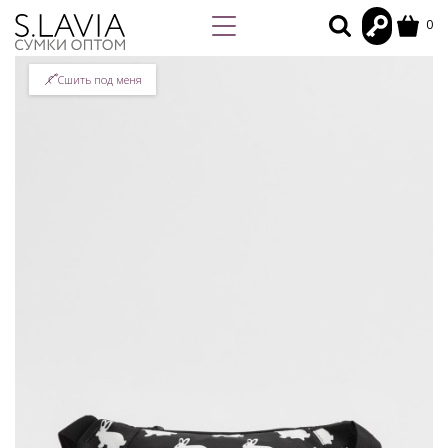
0
Сшить под меня