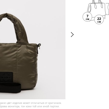
7
22
см
см
кране цвет изделия может отличаться от оригинала.
ибровка монитора, тон кожи той или иной партии.