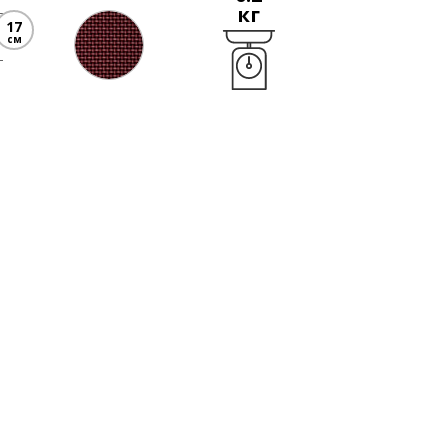
кг
17
см