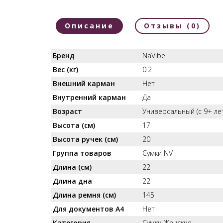
Описание
Отзывы (0)
Бренд
NaVibe
Вес (кг)
0.2
Внешний карман
Нет
Внутренний карман
Да
Возраст
Универсальный (с 9+ лет
Высота (см)
17
Высота ручек (см)
20
Группа товаров
Сумки NV
Длина (см)
22
Длина дна
22
Длина ремня (см)
145
Для документов А4
Нет
Категория
Сумки Женские