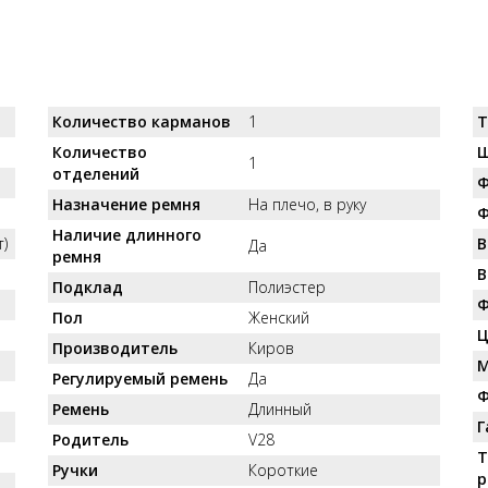
Количество карманов
1
Т
Количество
Ш
1
отделений
Ф
Назначение ремня
На плечо, в руку
Ф
Наличие длинного
)
В
Да
ремня
В
Подклад
Полиэстер
Ф
Пол
Женский
Ц
Производитель
Киров
М
Регулируемый ремень
Да
Ф
Ремень
Длинный
Г
Родитель
V28
Т
Ручки
Короткие
р