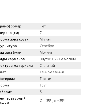
рансформер
Нет
ирина (см)
7
орма жесткости
Мягкая
урнитура
Серебро
ид застёжки
Молния
иды карманов
Внутренний на молнии
актура материала
Стеганый
вет
Темно-зелёный
атериал
Текстиль
орма
Тоут
абарит
S
емпературный
От -35° до +35°
ежим