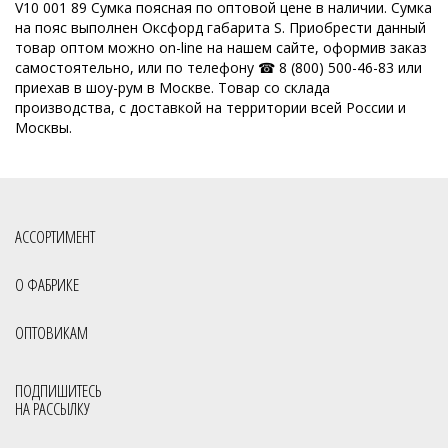
ОССО сумки оптом Киров
V10 001 89 Сумка поясная по оптовой цене в наличии. Сумка
на пояс выполнен Оксфорд габарита S. Приобрести данный
Производитель женских сумок Россия
товар оптом можно on-line на нашем сайте, оформив заказ
самостоятельно, или по телефону ☎ 8 (800) 500-46-83 или
Производство кожгалантереи
Производитель женских сумок
приехав в шоу-рум в Москве. Товар со склада
производства, с доставкой на территории всей России и
Производитель сумок
Российская фабрика сумок оптом
Москвы.
Славия сумки оптом Киров
Сумки мелкий опт
Сумки опт
Сумки оптом от производителя
Сумки оптом от производителя Россия
Сумки отечественные
АССОРТИМЕНТ
Сумки производство Россия
Сумки российского производства
О ФАБРИКЕ
Фабрика сумок
Фабрика сумок Россия
Сумки с кисточками
ОПТОВИКАМ
Молодёжные сумки оптом
Сумки на пояс
Через плечо
Все товары со скидкой
Весенняя коллекция
Распродажа
ПОДПИШИТЕСЬ
НА РАССЫЛКУ
Сумки через плечо из текстиля
Поясные сумки через плечо из текстиля
Скидки
Sale