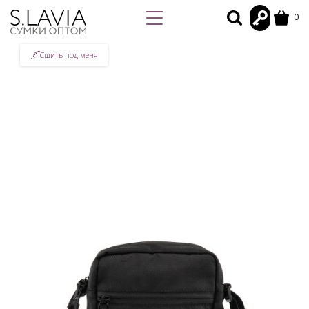
0
Сшить под меня