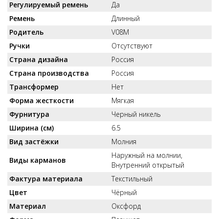
Регулируемый ремень
Да
Ремень
Длинный
Родитель
V08M
Ручки
Отсутствуют
Страна дизайна
Россия
Страна производства
Россия
Трансформер
Нет
Форма жесткости
Мягкая
Фурнитура
Черный никель
Ширина (см)
6.5
Вид застёжки
Молния
Наружный на молнии,
Виды карманов
Внутренний открытый
Фактура материала
Текстильный
Цвет
Чёрный
Материал
Оксфорд