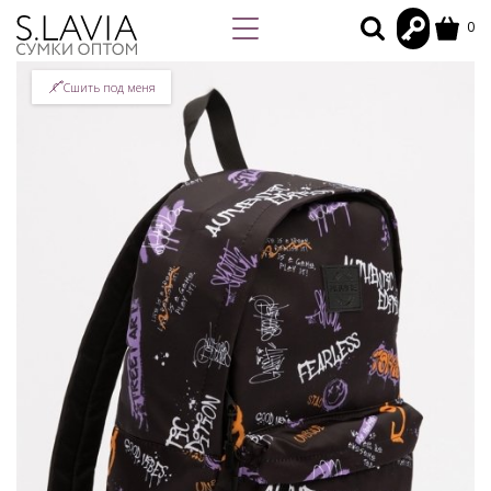
0
Сшить под меня