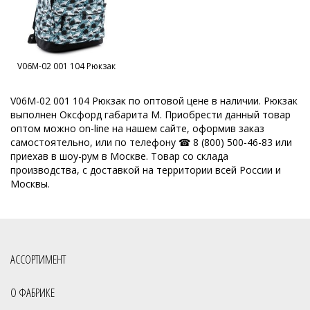
Школьные рюкзаки оптом
Рюкзаки оптом от производителя
Оптом рюкзаки недорого
Рюкзаки оптом Россия
V06M-02 001 104 Рюкзак
Школьная коллекция
Все товары со скидкой
Распродажа
Рюкзаки оптом
Моя коллекция
Тканевые сумки
V06M-02 001 104 Рюкзак по оптовой цене в наличии. Рюкзак
выполнен Оксфорд габарита M. Приобрести данный товар
Скидки
Sale
оптом можно on-line на нашем сайте, оформив заказ
самостоятельно, или по телефону ☎ 8 (800) 500-46-83 или
приехав в шоу-рум в Москве. Товар со склада
производства, с доставкой на территории всей России и
Москвы.
АССОРТИМЕНТ
О ФАБРИКЕ