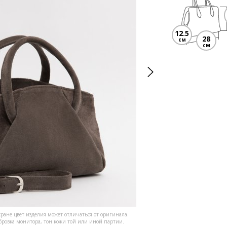
12.5
28
см
см
кране цвет изделия может отличаться от оригинала.
ибровка монитора, тон кожи той или иной партии.