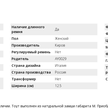
Наличие длинного
Ф
Да
ремня
Ф
Пол
Женский
Ц
Производитель
Киров
М
Регулируемый ремень
Нет
Ф
Родитель
AY0029
Г
Страна дизайна
Италия
Т
Страна производства
Россия
р
Трансформер
Нет
С
Ширина (см)
12.5
аличии. Тоут выполнен из натуральной замши габарита M. Приоб