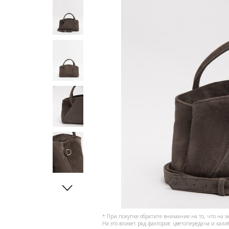
* При покупке обратите внимание на то, что на э
На это влияет ряд факторов: цветопередача и кал