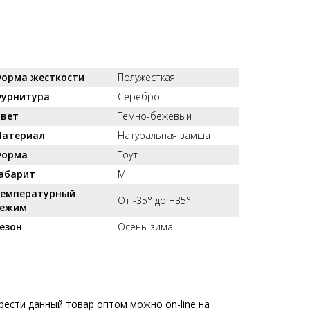
орма жесткости
Полужесткая
урнитура
Серебро
вет
Темно-бежевый
атериал
Натуральная замша
орма
Тоут
абарит
M
емпературный
От -35° до +35°
ежим
езон
Осень-зима
рести данный товар оптом можно on-line на