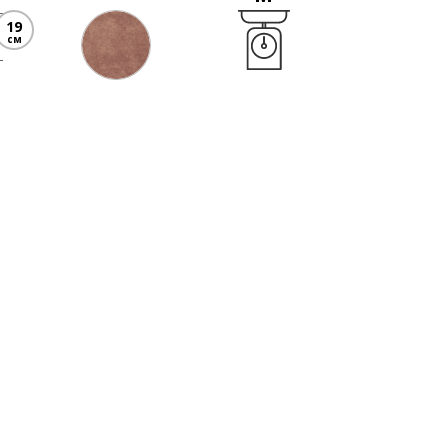
19
см