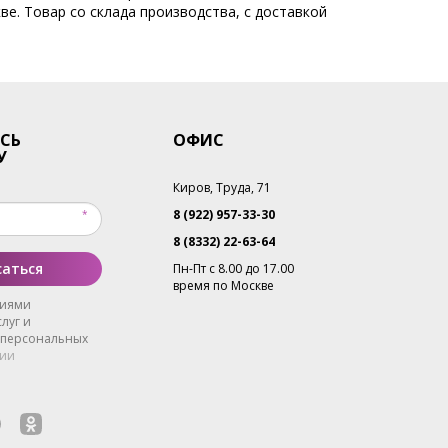
ве. Товар со склада производства, с доставкой
СЬ
ОФИС
У
Киров, Труда, 71
8 (922) 957-33-30
8 (8332) 22-63-64
аться
Пн-Пт с 8.00 до 17.00
время по Москве
виями
луг и
 персональных
ии