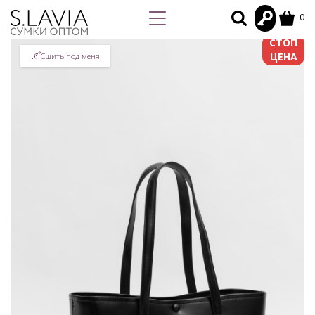
0
СТОП
ЦЕНА
Сшить под меня