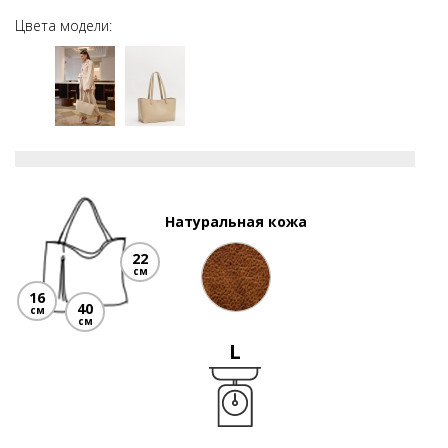
Цвета модели:
Натуральная кожа
22
см
16
40
см
см
L