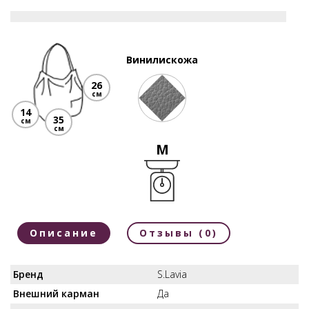
Винилискожа
26
см
14
35
см
см
M
Описание
Отзывы (0)
Бренд
S.Lavia
Внешний карман
Да