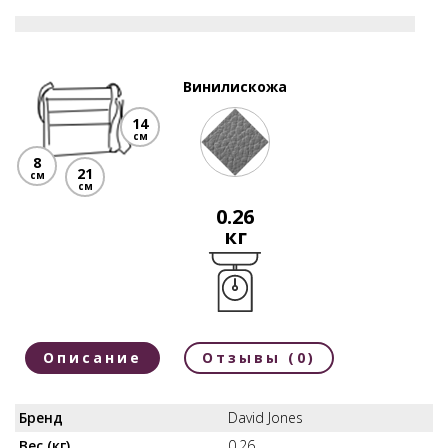
Винилискожа
14
см
8
21
см
см
0.26
кг
Описание
Отзывы (0)
Бренд
David Jones
Вес (кг)
0.26