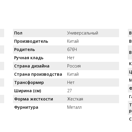
Пол
Универсальный
В
Производитель
Китай
В
Родитель
676Ч
В
Ручная кладь
Нет
К
Страна дизайна
Россия
Ц
Страна производства
Китай
М
Трансформер
Нет
Ф
Ширина (см)
27
Г
Форма жесткости
Жесткая
Т
Фурнитура
Металл
р
С