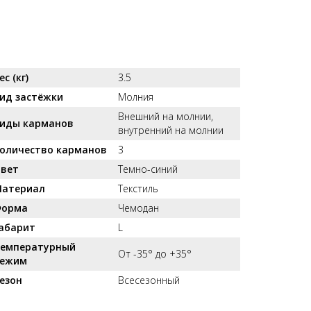
ес (кг)
3.5
ид застёжки
Молния
Внешний на молнии,
иды карманов
внутренний на молнии
оличество карманов
3
вет
Темно-синий
атериал
Текстиль
орма
Чемодан
абарит
L
емпературный
От -35° до +35°
ежим
езон
Всесезонный