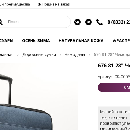
ши преимущества
🧵 Пошив на заказ
8 (8332) 2
СУАРЫ
ОСЕНЬ-ЗИМА
НАТУРАЛЬНАЯ КОЖА
🔥РАСП
лавная
Дорожные сумки
Чемоданы
676 81 28" Чемод
676 81 28" 
Артикул:
0К-000
СМ
Мягкий тексти
тех, кто ценит
позволяют упа
минимальный с