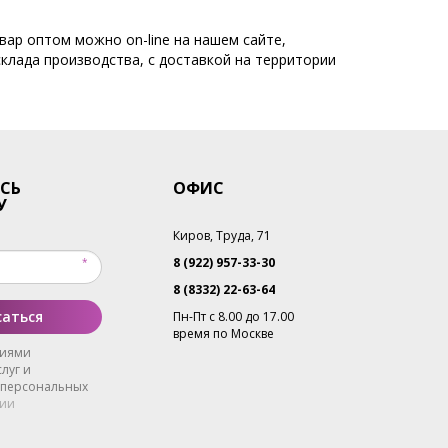
вар оптом можно on-line на нашем сайте,
склада производства, с доставкой на территории
СЬ
ОФИС
У
Киров, Труда, 71
8 (922) 957-33-30
8 (8332) 22-63-64
аться
Пн-Пт с 8.00 до 17.00
время по Москве
виями
луг и
 персональных
ии