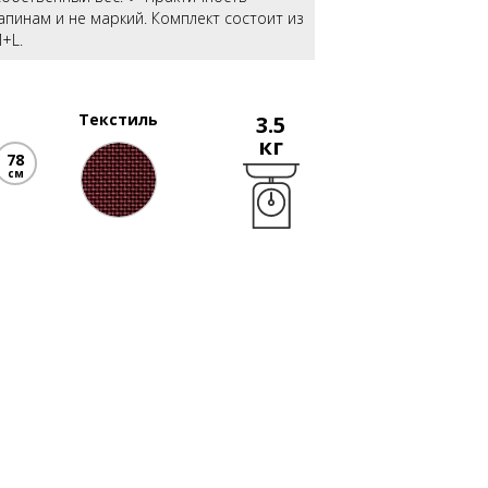
апинам и не маркий. Комплект состоит из
+L.
Текстиль
3.5
кг
78
см