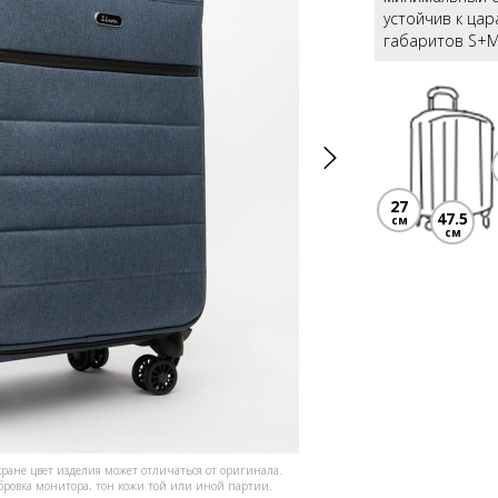
устойчив к цар
габаритов S+M
27
47.5
см
см
кране цвет изделия может отличаться от оригинала.
ибровка монитора, тон кожи той или иной партии.