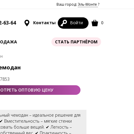
Ваш город:
Эль-Монте
?
2-63-64
Контакты
Войти
0
РОДАЖА
СТАТЬ ПАРТНЁРОМ
ан
Чемодан
67853
ОТРЕТЬ ОПТОВУЮ ЦЕНУ
льный чемодан – идеальное решение для
: ✔ Вместительность – мягкие стенки
ковать больше вещей. ✔ Легкость –
обственный вес. ✔ Практичность –