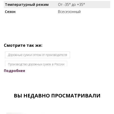
Температурный режим
От -35° до +35°
Сезон
Всесезонный
Смотрите так же:
Дорожные сумки оптом от производителя
Производство дорожных сумок в России
Подробнее
Спортивные сумки оптом
Сумки дорожные оптом от Российского производителя
Сумки дорожные спортивные оптом
Сумки из ткани CANVAS
ВЫ НЕДАВНО ПРОСМАТРИВАЛИ
Все товары со скидкой
Распродажа
Скидки
Sale
Чемоданы из текстиля оптом