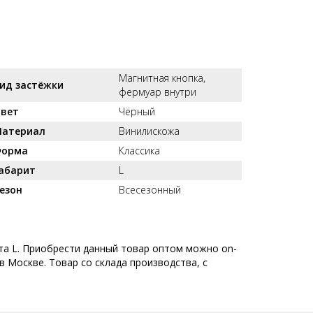
Магнитная кнопка,
ид застёжки
фермуар внутри
вет
Чёрный
атериал
Винилискожа
орма
Классика
абарит
L
езон
Всесезонный
ита L. Приобрести данный товар оптом можно on-
в Москве. Товар со склада производства, с