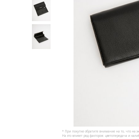
* При покупке обратите внимание на то, что на э
На это влияет ряд факторов: цветопередача и кал