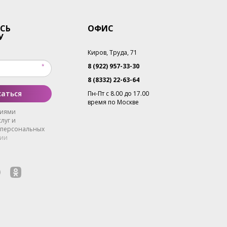
СЬ
ОФИС
У
Киров, Труда, 71
8 (922) 957-33-30
8 (8332) 22-63-64
аться
Пн-Пт с 8.00 до 17.00
время по Москве
виями
луг и
 персональных
ии