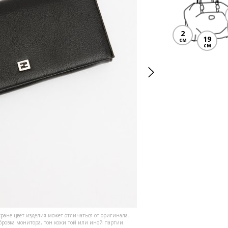
2
19
см
см
кране цвет изделия может отличаться от оригинала.
ибровка монитора, тон кожи той или иной партии.