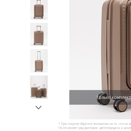
Только комплект
* При покупке обратите внимание на то, что на э
На это влияет ряд факторов: цветопередача и кал