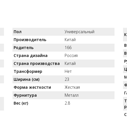
Пол
Универсальный
К
Производитель
Китай
В
Родитель
166
В
Страна дизайна
Россия
Р
Страна производства
Китай
Ц
Трансформер
Нет
М
Ширина (см)
23
Ф
Форма жесткости
Жесткая
Г
Фурнитура
Металл
Т
Вес (кг)
2.8
р
С