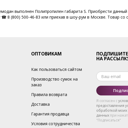
Чемодан выполнен Полипропилен габарита S. Приобрести данный 
☎ 8 (800) 500-46-83 или приехав в шоу-рум в Москве. Товар со 
ОПТОВИКАМ
ПОДПИШИТЕ
НА РАССЫЛК
Как пользоваться сайтом
Производство сумок на
заказ
Подпис
Правила возврата
Я согласен с
усло
Доставка
предоставления ус
обработкой моих
Гарантия продавца
данных
при нажат
"Подписаться"
Условия сотрудничества