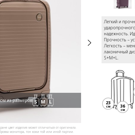
Легкий и прочн
ударопрочного
надежность. Ид
Прочность – ус
Легкость – мен
лаконичный диз
S+M+L.
ом из размеров
23
36
см
см
кране цвет изделия может отличаться от оригинала.
ибровка монитора, тон кожи той или иной партии.