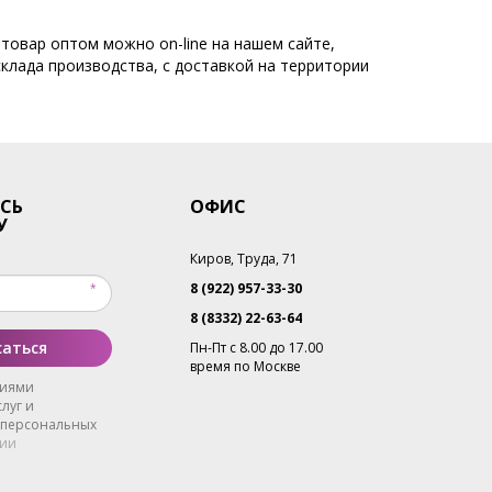
товар оптом можно on-line на нашем сайте,
склада производства, с доставкой на территории
СЬ
ОФИС
У
Киров, Труда, 71
8 (922) 957-33-30
8 (8332) 22-63-64
аться
Пн-Пт с 8.00 до 17.00
время по Москве
виями
луг и
 персональных
ии