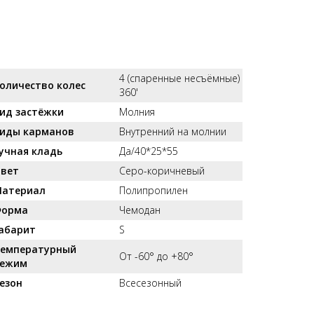
4 (спаренные несъёмные)
оличество колес
360'
ид застёжки
Молния
иды карманов
Внутренний на молнии
учная кладь
Да/40*25*55
вет
Серо-коричневый
атериал
Полипропилен
орма
Чемодан
абарит
S
емпературный
От -60° до +80°
ежим
езон
Всесезонный