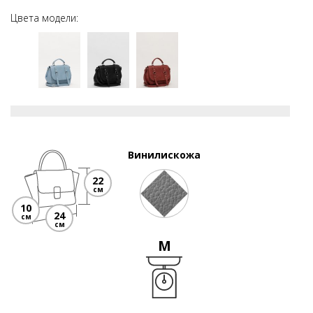
Цвета модели:
Винилискожа
22
см
10
24
см
см
M