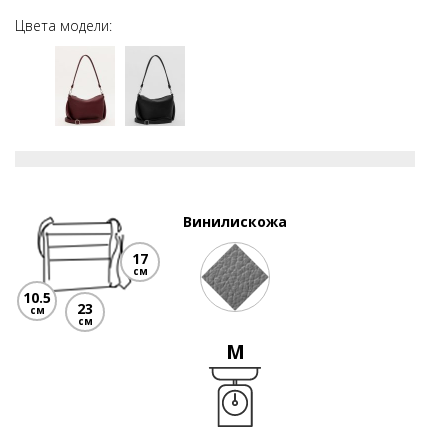
Цвета модели:
Винилискожа
17
см
10.5
23
см
см
M