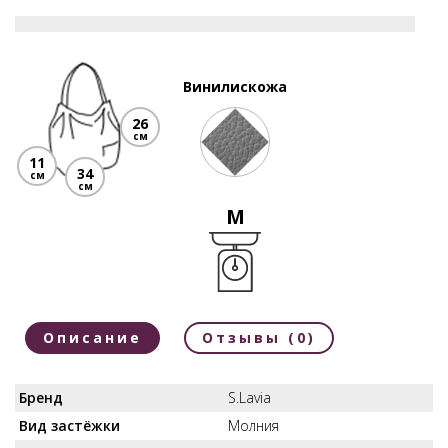
Винилискожа
26
см
11
34
см
см
M
Описание
Отзывы (0)
Бренд
S.Lavia
Вид застёжки
Молния