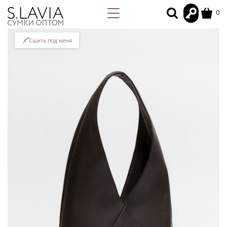
0
Сшить под меня