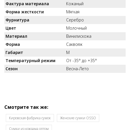
Фактура материала
Кожаный
Форма жесткости
Мягкая
Фурнитура
Серебро
Цвет
Молочный
Материал
Винилискожа
Форма
Саквояж
Габарит
M
Температурный режим
От -35° до +35°
Сезон
Весна-Лето
Смотрите так же:
Кировская фабрика сумок
Женские сумки OSSO
Cумки из кожзама оптом