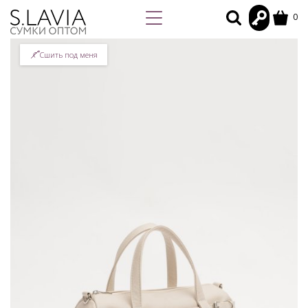
0
Сшить под меня