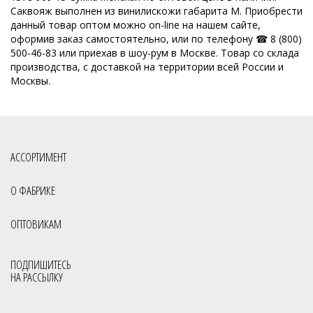
Саквояж выполнен из винилискожи габарита M. Приобрести
ОССО сумки оптом Киров
данный товар оптом можно on-line на нашем сайте,
оформив заказ самостоятельно, или по телефону ☎ 8 (800)
Производитель женских сумок Россия
500-46-83 или приехав в шоу-рум в Москве. Товар со склада
производства, с доставкой на территории всей России и
Производство кожгалантереи
Производитель женских сумок
Москвы.
Производитель сумок
Российская фабрика сумок оптом
Славия сумки оптом Киров
Сумки мелкий опт
Сумки опт
Сумки оптом от 500 рублей
Сумки оптом Москва от 400 руб
АССОРТИМЕНТ
Сумки оптом от производителя
О ФАБРИКЕ
Сумки оптом от производителя Россия
Сумки отечественные
ОПТОВИКАМ
Сумки производство Россия
Сумки российского производства
Фабрика сумок
Фабрика сумок Россия
Сумки с кисточками
ПОДПИШИТЕСЬ
НА РАССЫЛКУ
Сумки фабрики S.Lavia
Молодёжные сумки оптом
Через плечо
Все товары со скидкой
Весенняя коллекция