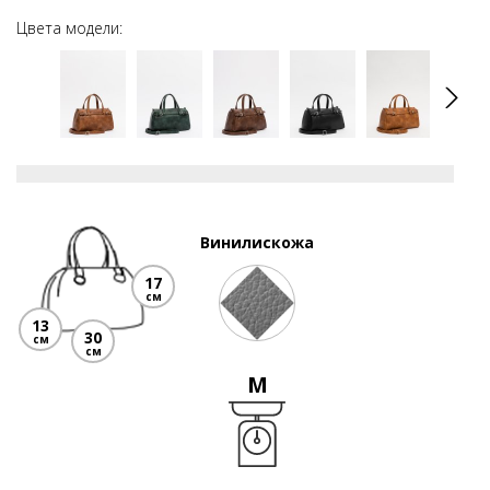
Цвета модели:
Винилискожа
17
см
13
30
см
см
M