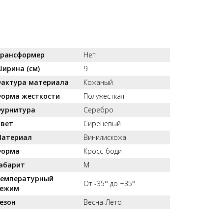
рансформер
Нет
ирина (см)
9
актура материала
Кожаный
орма жесткости
Полужесткая
урнитура
Серебро
вет
Сиреневый
атериал
Винилискожа
орма
Кросс-боди
абарит
M
емпературный
От -35° до +35°
ежим
езон
Весна-Лето