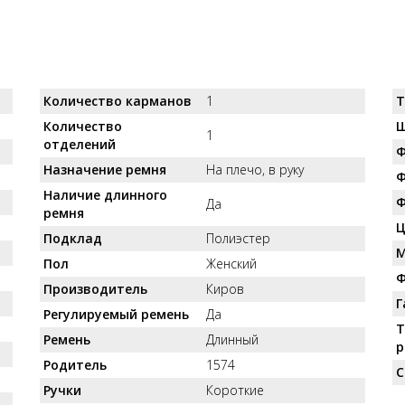
Количество карманов
1
Т
Количество
Ш
1
отделений
Ф
Назначение ремня
На плечо, в руку
Ф
Наличие длинного
Ф
Да
ремня
Ц
Подклад
Полиэстер
М
Пол
Женский
Ф
Производитель
Киров
Г
Регулируемый ремень
Да
Т
Ремень
Длинный
р
Родитель
1574
С
Ручки
Короткие