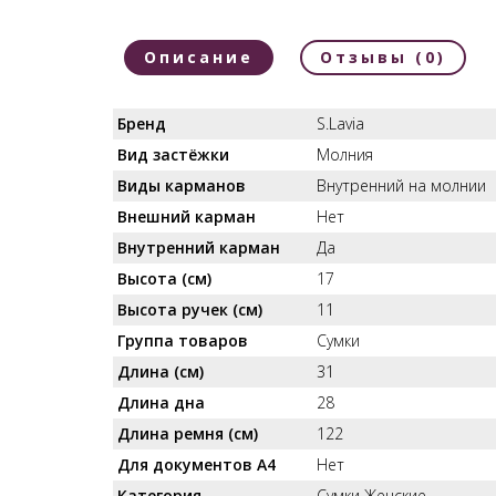
Описание
Отзывы (0)
Бренд
S.Lavia
Вид застёжки
Молния
Виды карманов
Внутренний на молнии
Внешний карман
Нет
Внутренний карман
Да
Высота (см)
17
Высота ручек (см)
11
Группа товаров
Сумки
Длина (см)
31
Длина дна
28
Длина ремня (см)
122
Для документов А4
Нет
Категория
Сумки Женские