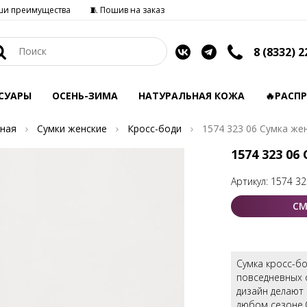
ши преимущества
🧵 Пошив на заказ
8 (8332) 2
СУАРЫ
ОСЕНЬ-ЗИМА
НАТУРАЛЬНАЯ КОЖА
🔥РАСП
ная
Сумки женские
Кросс-боди
1574 323 06 Сумка же
1574 323 06
Артикул:
1574 32
СМ
Сумка кросс-б
повседневных 
дизайн делают 
любом сезоне.