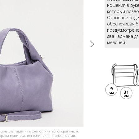
ношения в руке
который позвол
Основное отдел
обеспечивая б
предусмотрено
два кармана д
мелочей.
9
31
см
см
кране цвет изделия может отличаться от оригинала.
ибровка монитора, тон кожи той или иной партии.