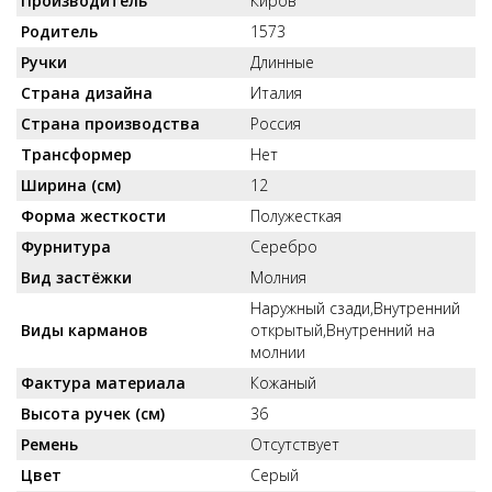
Производитель
Киров
Родитель
1573
Ручки
Длинные
Страна дизайна
Италия
Страна производства
Россия
Трансформер
Нет
Ширина (см)
12
Форма жесткости
Полужесткая
Фурнитура
Серебро
Вид застёжки
Молния
Наружный сзади,Внутренний
Виды карманов
открытый,Внутренний на
молнии
Фактура материала
Кожаный
Высота ручек (см)
36
Ремень
Отсутствует
Цвет
Серый