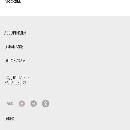
Москвы.
Производитель сумок
Российская фабрика сумок оптом
Славия сумки оптом Киров
Сумки мелкий опт
Сумки опт
Сумки оптом от 500 рублей
Сумки оптом Москва от 400 руб
АССОРТИМЕНТ
Сумки оптом от производителя
О ФАБРИКЕ
Сумки оптом от производителя Россия
Сумки отечественные
ОПТОВИКАМ
Сумки производство Россия
Сумки российского производства
Фабрика сумок
Фабрика сумок Россия
Сумки с кисточками
ПОДПИШИТЕСЬ
НА РАССЫЛКУ
Сумки фабрики S.Lavia
Молодёжные сумки оптом
Через плечо
Все товары со скидкой
Smart Casual
Коллекция Business
Распродажа
Модели сезона Весна-Лето
ОФИС