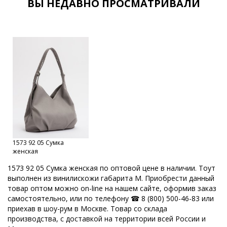
ВЫ НЕДАВНО ПРОСМАТРИВАЛИ
Женские сумки оптом от производителя
Женские сумки оптом с документами
Женские сумки от производителя
Женские сумки Российской фабрики
Оптовый склад сумок в Москве
Каталог сумок фабрики
Кировские сумки
Сумки оптом Москва
Сумки от производителя
Модные сумки оптом
1573 92 05 Сумка
Оптовая продажа сумок
Набор сумок оптом
женская
Кожгалантерейная фабрика
Оптовая база сумок
1573 92 05 Сумка женская по оптовой цене в наличии. Тоут
выполнен из винилискожи габарита M. Приобрести данный
ОССО сумки оптом Киров
товар оптом можно on-line на нашем сайте, оформив заказ
самостоятельно, или по телефону ☎ 8 (800) 500-46-83 или
Производитель женских сумок Россия
приехав в шоу-рум в Москве. Товар со склада
производства, с доставкой на территории всей России и
Производство кожгалантереи
Производитель женских сумок