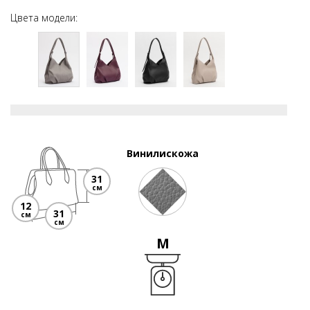
Цвета модели:
Винилискожа
31
см
12
31
см
см
M