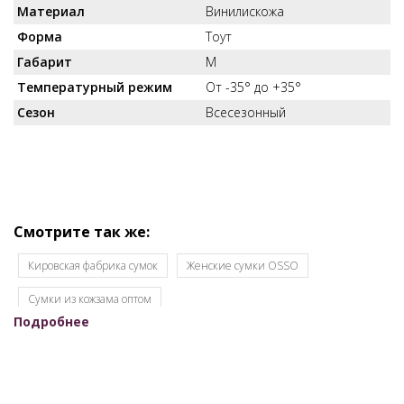
Материал
Винилискожа
Форма
Тоут
Габарит
M
Температурный режим
От -35° до +35°
Сезон
Всесезонный
Смотрите так же:
Кировская фабрика сумок
Женские сумки OSSO
Cумки из кожзама оптом
Подробнее
Женские сумки кировского производства
Женские сумки оптом для интернет-магазинов
Женские сумки оптом кожзам