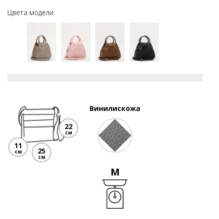
Цвета модели:
Винилискожа
22
см
11
25
см
см
M