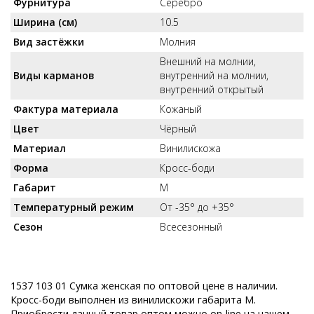
Фурнитура
Серебро
Ширина (см)
10.5
Вид застёжки
Молния
Внешний на молнии,
Виды карманов
внутренний на молнии,
внутренний открытый
Фактура материала
Кожаный
Цвет
Чёрный
Материал
Винилискожа
Форма
Кросс-боди
Габарит
M
Температурный режим
От -35° до +35°
Сезон
Всесезонный
1537 103 01 Сумка женская по оптовой цене в наличии.
Кросс-боди выполнен из винилискожи габарита M.
Приобрести данный товар оптом можно on-line на нашем