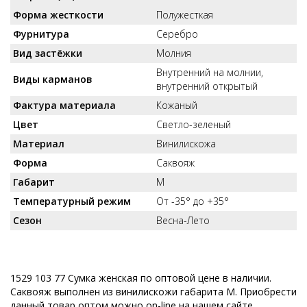
Форма жесткости
Полужесткая
Фурнитура
Серебро
Вид застёжки
Молния
Внутренний на молнии,
Виды карманов
внутренний открытый
Фактура материала
Кожаный
Цвет
Светло-зеленый
Материал
Винилискожа
Форма
Саквояж
Габарит
M
Температурный режим
От -35° до +35°
Сезон
Весна-Лето
1529 103 77 Сумка женская по оптовой цене в наличии.
Саквояж выполнен из винилискожи габарита M. Приобрести
данный товар оптом можно on-line на нашем сайте,