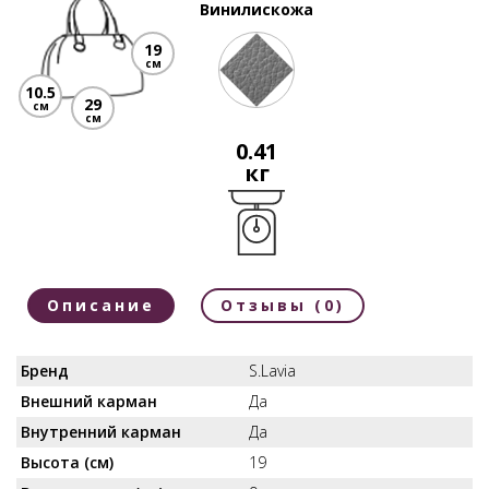
Винилискожа
19
см
10.5
29
см
см
0.41
кг
Описание
Отзывы (0)
Бренд
S.Lavia
Внешний карман
Да
Внутренний карман
Да
Высота (см)
19