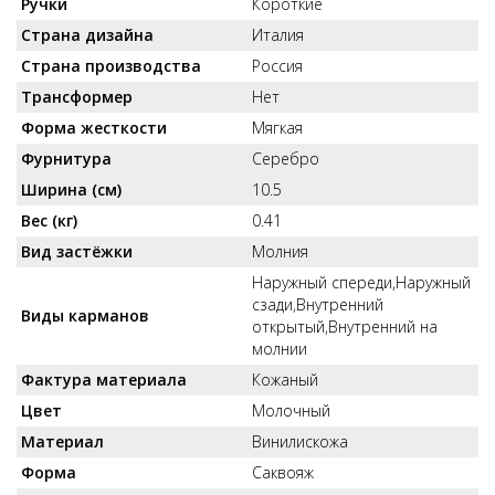
Ручки
Короткие
Страна дизайна
Италия
Страна производства
Россия
Трансформер
Нет
Форма жесткости
Мягкая
Фурнитура
Серебро
Ширина (см)
10.5
Вес (кг)
0.41
Вид застёжки
Молния
Наружный спереди,Наружный
сзади,Внутренний
Виды карманов
открытый,Внутренний на
молнии
Фактура материала
Кожаный
Цвет
Молочный
Материал
Винилискожа
Форма
Саквояж