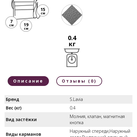
15
см
7
19
см
см
0.4
кг
Описание
Отзывы (0)
Бренд
S.Lavia
Вес (кг)
0.4
Молния, клапан, магнитная
Вид застёжки
кнопка
Наружный спереди,Наружный
Виды карманов