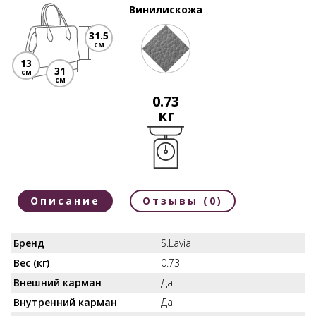
Винилискожа
31.5
см
13
31
см
см
0.73
кг
Описание
Отзывы (0)
Бренд
S.Lavia
Вес (кг)
0.73
Внешний карман
Да
Внутренний карман
Да