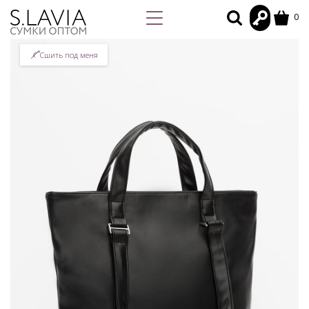
0
Сшить под меня