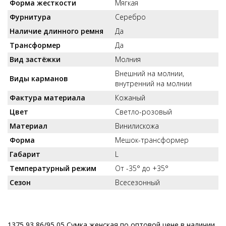
Форма жесткости
Мягкая
Фурнитура
Серебро
Наличие длинного ремня
Да
Трансформер
Да
Вид застёжки
Молния
Внешний на молнии,
Виды карманов
внутренний на молнии
Фактура материала
Кожаный
Цвет
Светло-розовый
Материал
Винилискожа
Форма
Мешок-трансформер
Габарит
L
Температурный режим
От -35° до +35°
Сезон
Всесезонный
1375 93 86/95 05 Сумка женская по оптовой цене в наличии.