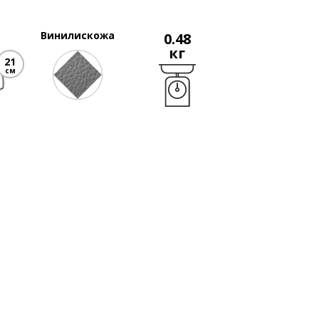
Винилискожа
0.48
кг
21
см