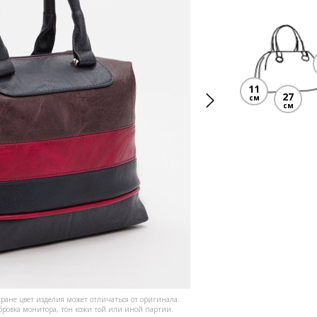
11
27
см
см
кране цвет изделия может отличаться от оригинала.
ибровка монитора, тон кожи той или иной партии.