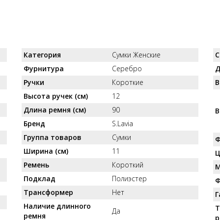
Категория
Сумки Женские
С
Фурнитура
Серебро
Д
Ручки
Короткие
В
Высота ручек (см)
12
Длина ремня (см)
90
В
Бренд
S.Lavia
Группа товаров
Сумки
Ф
Ширина (см)
11
Ц
Ремень
Короткий
М
Подклад
Полиэстер
Ф
Трансформер
Нет
Г
Наличие длинного
Т
Да
ремня
р