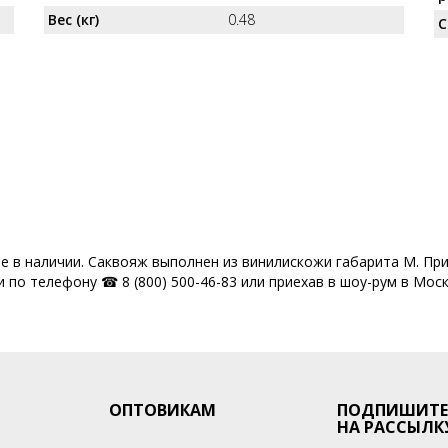
Вес (кг)
0.48
С
не в наличии. Саквояж выполнен из винилискожи габарита M. Пр
 по телефону ☎ 8 (800) 500-46-83 или приехав в шоу-рум в Моск
ОПТОВИКАМ
ПОДПИШИТЕ
НА РАССЫЛК