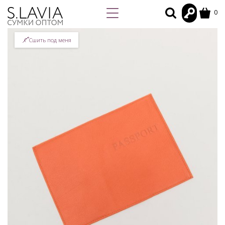
0
Сшить под меня