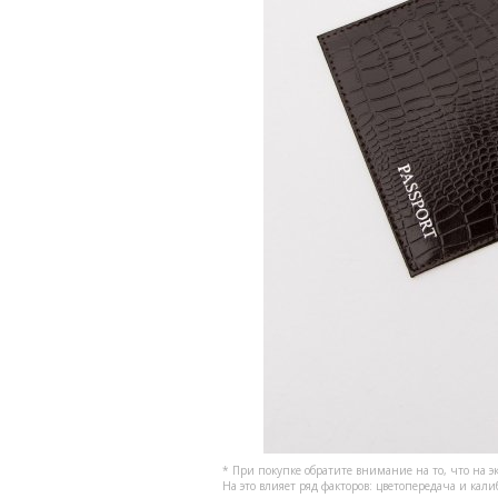
* При покупке обратите внимание на то, что на э
На это влияет ряд факторов: цветопередача и кал