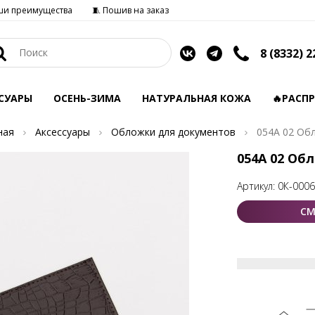
ши преимущества
🧵 Пошив на заказ
8 (8332) 2
СУАРЫ
ОСЕНЬ-ЗИМА
НАТУРАЛЬНАЯ КОЖА
🔥РАСП
ная
Аксессуары
Обложки для документов
054А 02 Об
054А 02 Об
Артикул:
0К-000
СМ