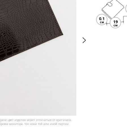
0.1
19
см
см
кране цвет изделия может отличаться от оригинала.
ибровка монитора, тон кожи той или иной партии.