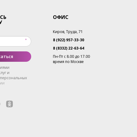
СЬ
ОФИС
У
Киров, Труда, 71
8 (922) 957-33-30
8 (8332) 22-63-64
аться
Пн-Пт с 8.00 до 17.00
время по Москве
виями
луг и
 персональных
ии