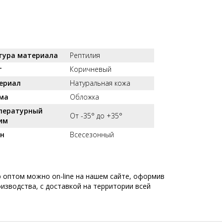
тура материала
Рептилия
т
Коричневый
ериал
Натуральная кожа
ма
Обложка
пературный
От -35° до +35°
им
он
Всесезонный
 оптом можно on-line на нашем сайте, оформив
оизводства, с доставкой на территории всей