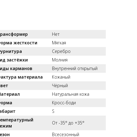
рансформер
Нет
орма жесткости
Мягкая
урнитура
Серебро
ид застёжки
Молния
иды карманов
Внутренний открытый
актура материала
Кожаный
вет
Чёрный
атериал
Натуральная кожа
орма
Кросс-боди
абарит
S
емпературный
От -35° до +35°
ежим
езон
Всесезонный