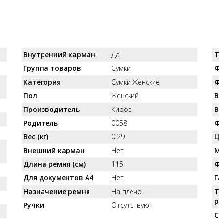
Внутренний карман
Да
Т
Группа товаров
Сумки
Ф
Категория
Сумки Женские
Ф
Пол
Женский
В
Производитель
Киров
В
Родитель
0058
Ф
Вес (кг)
0.29
Ц
Внешний карман
Нет
М
Длина ремня (см)
115
Ф
Для документов А4
Нет
Г
Назначение ремня
На плечо
Т
р
Ручки
Отсутствуют
С