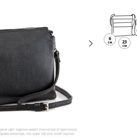
6
23
см
см
кране цвет изделия может отличаться от оригинала.
ибровка монитора, тон кожи той или иной партии.