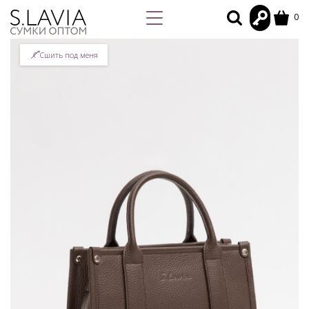
0
Сшить под меня