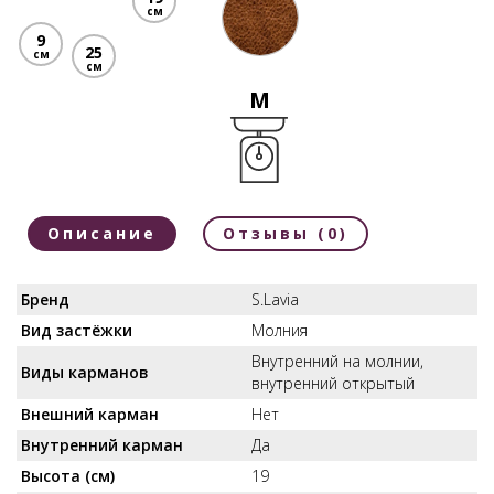
см
9
25
см
см
M
Описание
Отзывы (0)
Бренд
S.Lavia
Вид застёжки
Молния
Внутренний на молнии,
Виды карманов
внутренний открытый
Внешний карман
Нет
Внутренний карман
Да
Высота (см)
19