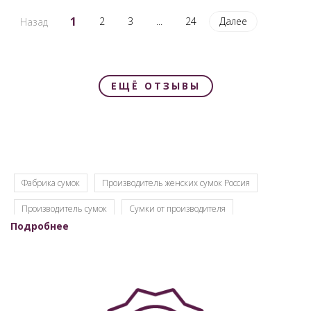
1
2
3
...
24
Далее
Назад
ЕЩЁ ОТЗЫВЫ
Фабрика сумок
Производитель женских сумок Россия
Производитель сумок
Сумки от производителя
Подробнее
Сумки оптом от производителя
Женские сумки Российской фабрики
Российская фабрика сумок оптом