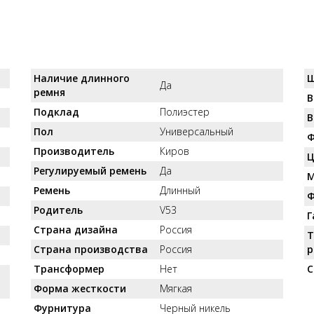
Наличие длинного
Ш
Да
ремня
В
Подклад
Полиэстер
В
Пол
Универсальный
Ф
Производитель
Киров
Ц
Регулируемый ремень
Да
М
Ремень
Длинный
Ф
Родитель
V53
Г
Страна дизайна
Россия
Т
Страна производства
Россия
р
Трансформер
Нет
С
Форма жесткости
Мягкая
Фурнитура
Черный никель