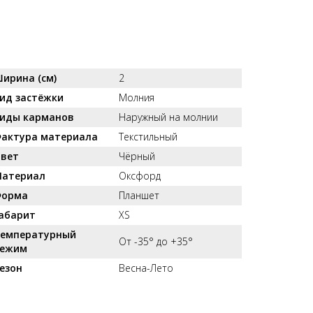
ирина (см)
2
ид застёжки
Молния
иды карманов
Наружный на молнии
актура материала
Текстильный
вет
Чёрный
атериал
Оксфорд
орма
Планшет
абарит
XS
емпературный
От -35° до +35°
ежим
езон
Весна-Лето