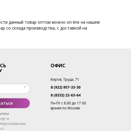
ести данный товар оптом можно on-line на нашем
ар со склада производства, с доставкой на
СЬ
ОФИС
У
Киров, Труда, 71
8 (922) 957-33-30
8 (8332) 22-63-64
аться
Пн-Пт с 8.00 до 17.00
время по Москве
виями
луг и
 персональных
ии