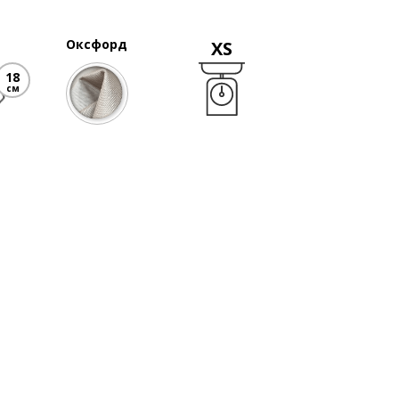
Оксфорд
XS
18
см