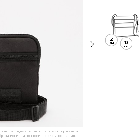
2
13
см
см
кране цвет изделия может отличаться от оригинала.
ибровка монитора, тон кожи той или иной партии.