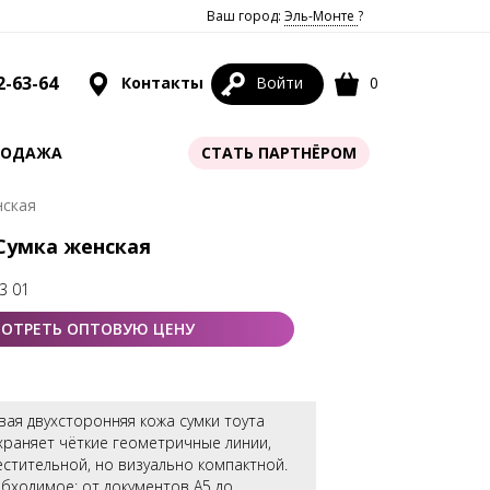
Ваш город:
Эль-Монте
?
2-63-64
Контакты
Войти
0
РОДАЖА
СТАТЬ ПАРТНЁРОМ
нская
 Сумка женская
3 01
ОТРЕТЬ ОПТОВУЮ ЦЕНУ
ая двухсторонняя кожа сумки тоута
храняет чёткие геометричные линии,
естительной, но визуально компактной.
бходимое: от документов А5 до