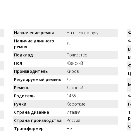
Назначение ремня
На плечо, в руку
Ф
Наличие длинного
Ф
Да
ремня
В
Подклад
Полиэстер
В
Пол
Женский
Ф
Производитель
Киров
Ц
Регулируемый ремень
Да
М
Ремень
Длинный
Родитель
1485
Ф
Ручки
Короткие
Г
Страна дизайна
Италия
Т
р
Страна производства
Россия
С
Трансформер
Нет