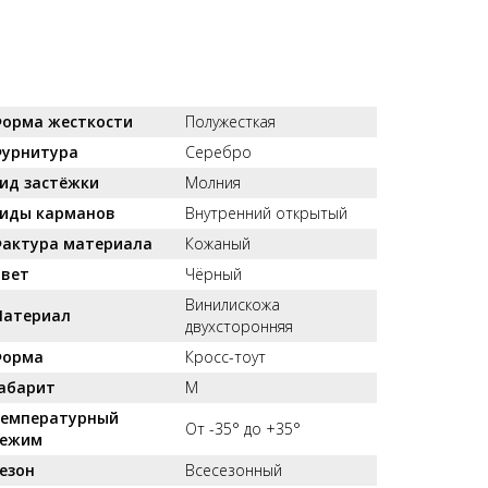
орма жесткости
Полужесткая
урнитура
Серебро
ид застёжки
Молния
иды карманов
Внутренний открытый
актура материала
Кожаный
вет
Чёрный
Винилискожа
атериал
двухсторонняя
орма
Кросс-тоут
абарит
M
емпературный
От -35° до +35°
ежим
езон
Всесезонный