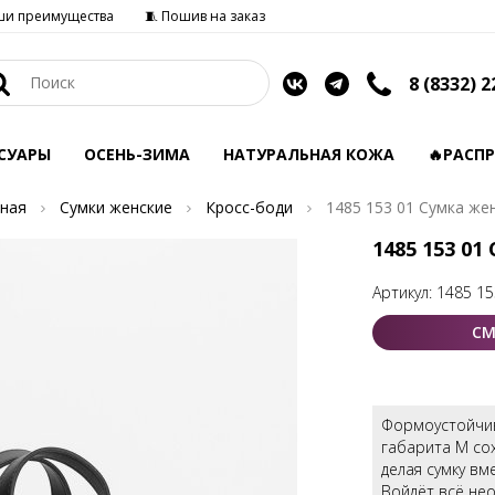
ши преимущества
🧵 Пошив на заказ
8 (8332) 2
СУАРЫ
ОСЕНЬ-ЗИМА
НАТУРАЛЬНАЯ КОЖА
🔥РАСП
ная
Сумки женские
Кросс-боди
1485 153 01 Сумка же
1485 153 01
Артикул:
1485 15
СМ
Формоустойчив
габарита М со
делая сумку вм
Войдёт всё нео