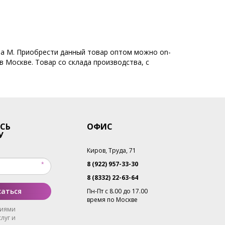
та M. Приобрести данный товар оптом можно on-
в Москве. Товар со склада производства, с
СЬ
ОФИС
У
Киров, Труда, 71
8 (922) 957-33-30
8 (8332) 22-63-64
аться
Пн-Пт с 8.00 до 17.00
время по Москве
виями
луг и