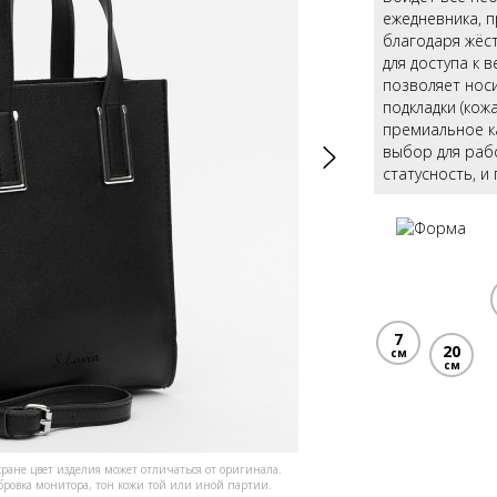
ежедневника, 
благодаря жёст
для доступа к 
позволяет носи
подкладки (кож
премиальное к
выбор для раб
статусность, и
7
20
см
см
кране цвет изделия может отличаться от оригинала.
ибровка монитора, тон кожи той или иной партии.