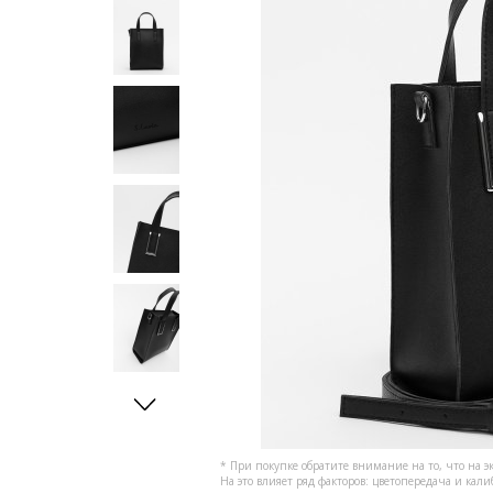
* При покупке обратите внимание на то, что на э
На это влияет ряд факторов: цветопередача и кал