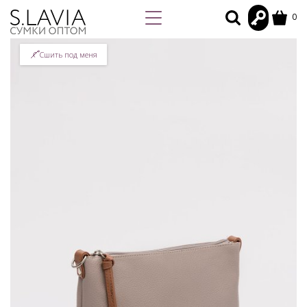
0
Сшить под меня