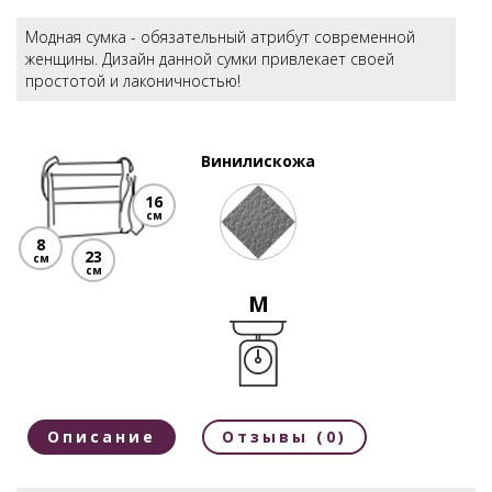
Модная сумка - обязательный атрибут современной
женщины. Дизайн данной сумки привлекает своей
простотой и лаконичностью!
Винилискожа
16
см
8
23
см
см
M
Описание
Отзывы (0)