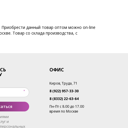
. Приобрести данный товар оптом можно on-line
скве. Товар со склада производства, с
СЬ
ОФИС
У
Киров, Труда, 71
8 (922) 957-33-30
8 (8332) 22-63-64
аться
Пн-Пт с 8.00 до 17.00
время по Москве
виями
луг и
 персональных