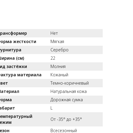
рансформер
Нет
орма жесткости
Мягкая
урнитура
Серебро
ирина (см)
22
ид застёжки
Молния
актура материала
Кожаный
вет
Темно-коричневый
атериал
Натуральная кожа
орма
Дорожная сумка
абарит
L
емпературный
От -35° до +35°
ежим
езон
Всесезонный