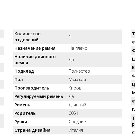
Количество
Т
1
отделений
Ф
Назначение ремня
На плечо
Ф
Наличие длинного
Ш
Да
ремня
В
Подклад
Полиэстер
Ф
Пол
Мужской
Ц
Производитель
Киров
М
Регулируемый ремень
Да
Ф
Ремень
Длинный
Г
Родитель
0051
Т
Ручки
Средние
р
Страна дизайна
Италия
С