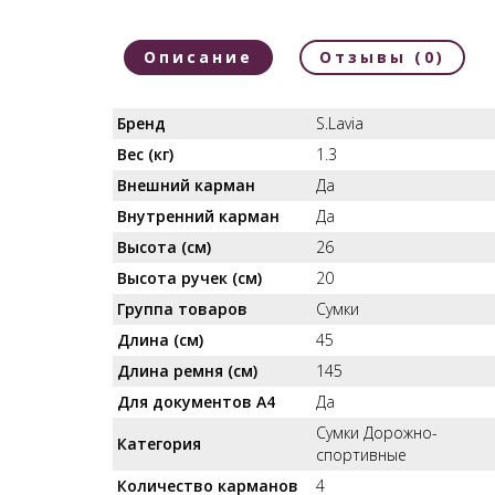
Описание
Отзывы (0)
Бренд
S.Lavia
Вес (кг)
1.3
Внешний карман
Да
Внутренний карман
Да
Высота (см)
26
Высота ручек (см)
20
Группа товаров
Сумки
Длина (см)
45
Длина ремня (см)
145
Для документов А4
Да
Сумки Дорожно-
Категория
спортивные
Количество карманов
4