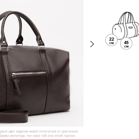
22
45
см
см
кране цвет изделия может отличаться от оригинала.
ибровка монитора, тон кожи той или иной партии.